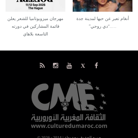
أنغام تعبر عن حبها لمدينة جدة
مهرجان ميزوبوتاميا للشعر يعلن
…..“دي روحي”
قائمة المشاركين في دورته
التاسعة بلاهاي
© جميع الحقوق محفوظة | 2014 - 2026