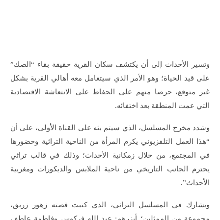
وتسير الأحداث إلى أن يكتشف سكان القرية حقيقة بقاء “الصك”
على قيد الحياة؛ وهو الأمر الذي سيتعامل معه أهالي القرية بشكل
غير متوقع، حرصا منهم على الحفاظ على الانتعاشة الاقتصادية
التي عمت المنطقة بعد اختفائه.
وشدد مخرج المسلسل، الذي سيتم بثه على القناة الأولى، على أن
“هذا العمل التلفزيوني يكرم المرأة من الناحية التراثية وحضورها
في المجتمع، من خلال زمكانية الأحداث؛ وذلك في قالب تراثي
يحترم الجانب التاريخي من ناحية الملابس والديكورات ومغربية
الأحداث”.
ويشارك في المسلسل التراثي، الذي كتبت قصته زهور زريق،
مجموعة من الممثلين؛ أبزرهم: عبد الله فركوس وفاطمة عاطف