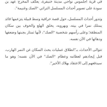
في قرية أجلموس نواحي مدينة خنيفرة، يعكف المخرج عهد بن
سودة على تصوير أحداث المسلسل التراثي “الصك وغنيمة”.
وتدور أحداث المسلسل، حول قصة خرافية وسط قبيلة يتزعمها قائد
يمتلك نمرا في بيته. وبهروبه، يخلق الهلع والخوف بين سكان
المنطقة؛ وعلى رأسهم شخصية “الصك”، لأنها تمتاز بجبنها وضعفها
ودهائها في الآن نفسه.
تتوالى الأحداث، بـ”انطلاق عمليات بحث السكان عن النمر الهارب،
قبل إيجادهم لعظامه وعظام “الصك” في الآن نفسه؛ وهو ما
سيدفعهم إلى الاعتقاد بهلاك الأخير”.