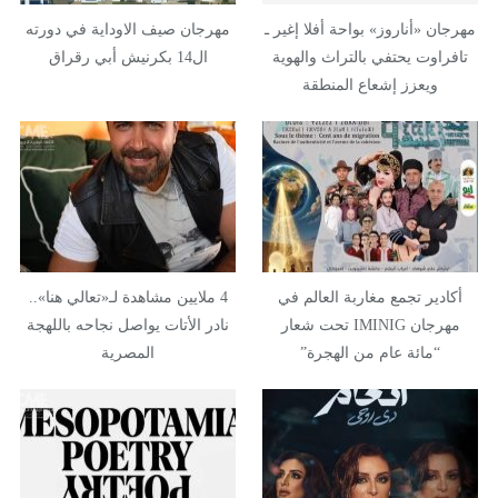
مهرجان «أناروز» بواحة أفلا إغير ـ
مهرجان صيف الاوداية في دورته
تافراوت يحتفي بالتراث والهوية
ال14 بكرنيش أبي رقراق
ويعزز إشعاع المنطقة
أكادير تجمع مغاربة العالم في
4 ملايين مشاهدة لـ«تعالي هنا»..
مهرجان IMINIG تحت شعار
نادر الأتات يواصل نجاحه باللهجة
“مائة عام من الهجرة”
المصرية