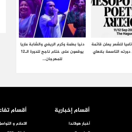
اميا للشعر يعلن قائمة
دنيا بطمة وكرم الريفي والشابة ماريا
دورته التاسعة بلاهاي
يوقعون على ختام ناجح للدورة الـ12
للمهرجان…
أقسام إخبارية
أقسام تفاع
أخبار هولاندا
الاعلام و التواص