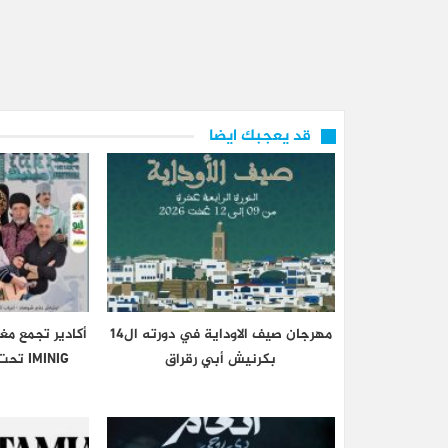
قد يعجبك ايضا
مهرجان صيف الاوداية في دورته ال14
أكادير تجمع مغ
بكرنيش أبي رقراق
IMINIG