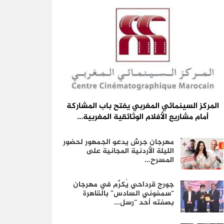
المركز السينمائي المغربي يفتح باب المشاركة
أمام مشاريع الأفلام الوثائقية المغربية…
مهرجان جرش يدعو الجمهور لحضور
الليلة الأردنية المجانية على
المسرح…
جورج قرداحي يُكرَّم في مهرجان
“سمفوني السادس” بالقاهرة
بصفته أحد “رسل…