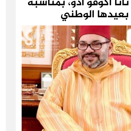
انا أكوفو آدو، بمناسبة
 بعيدها الوطني