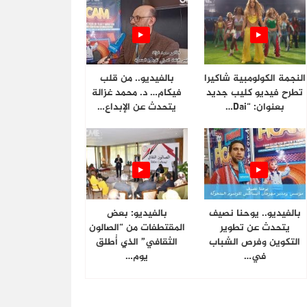
النجمة الكولومبية شاكيرا
بالفيديو.. من قلب
تطرح فيديو كليب جديد
فيكام… د. محمد غزالة
بعنوان: “Dai…
يتحدث عن الإبداع…
بالفيديو.. يوحنا نصيف
بالفيديو: بعض
يتحدث عن تطوير
المقتطفات من “الصالون
التكوين وفرص الشباب
الثقافي” الذي أُطلق
في…
يوم…