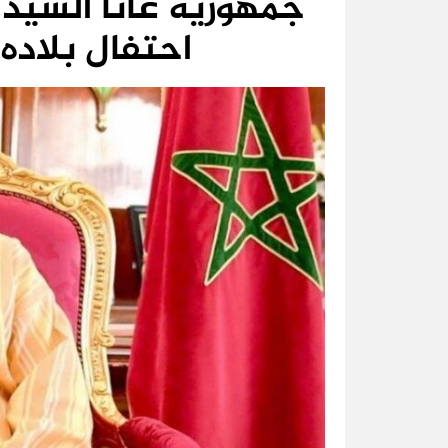
جمهورية غانا السيد ن
احتفال بلاده