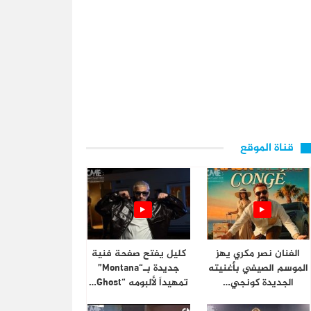
قناة الموقع
الفنان نصر مكري يهز
كليل يفتح صفحة فنية
الموسم الصيفي بأغنيته
جديدة بـ“Montana”
الجديدة كونجي…
تمهيداً لألبومه “Ghost…