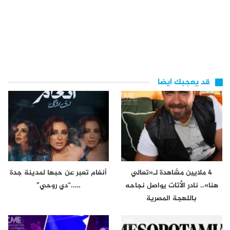
قد يعجبك ايضا
4 ملايين مشاهدة لـ«تعالي
أنغام تعبر عن حبها لمدينة جدة
هنا».. نادر الأتات يواصل نجاحه
…..“دي روحي”
باللهجة المصرية