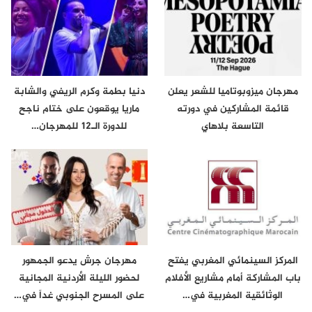
مهرجان ميزوبوتاميا للشعر يعلن
دنيا بطمة وكرم الريفي والشابة
قائمة المشاركين في دورته
ماريا يوقعون على ختام ناجح
التاسعة بلاهاي
للدورة الـ12 للمهرجان…
المركز السينمائي المغربي يفتح
مهرجان جرش يدعو الجمهور
باب المشاركة أمام مشاريع الأفلام
لحضور الليلة الأردنية المجانية
الوثائقية المغربية في…
على المسرح الجنوبي غداً في…