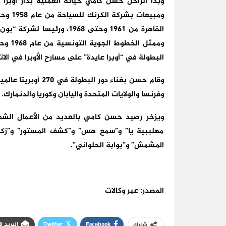
البطولة في “أوبرا عايدة” على مسارح الأوبرا في الاتحا
وفرنسا والولايات المتحدة واليابان وكوريا والدنمارك.
ويزخر رصيد حسن كامي بالعديد من الأعمال الشهير
مهلببية يا” و”سمع هس” و”كشف المستور” و”زكي 
المشمش” و”بوابة الحلواني”.
المصدر: عبر وكالات
Facebook
Twitter
البريد ا
شارك