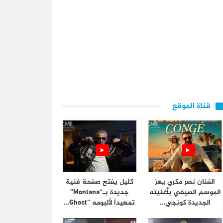
قناة الموقع
الفنان نصر مكري يهز
كليل يفتح صفحة فنية
الموسم الصيفي بأغنيته
جديدة بـ“Montana”
الجديدة كونجي…
تمهيداً لألبومه “Ghost…