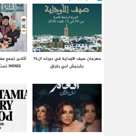
مهرجان صيف الاوداية في دورته ال14
أكادير تجمع مغ
بكرنيش أبي رقراق
IMINIG