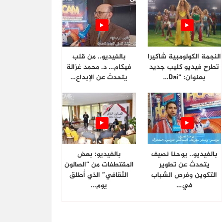
النجمة الكولومبية شاكيرا
بالفيديو.. من قلب
تطرح فيديو كليب جديد
فيكام… د. محمد غزالة
بعنوان: “Dai…
يتحدث عن الإبداع…
بالفيديو.. يوحنا نصيف
بالفيديو: بعض
يتحدث عن تطوير
المقتطفات من “الصالون
التكوين وفرص الشباب
الثقافي” الذي أُطلق
في…
يوم…