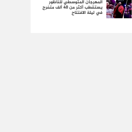
المهرجان المتوسطي للناظور
يستقطب أكثر من 40 ألف متفرج
في ليلة الافتتاح