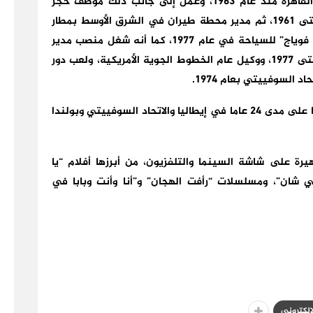
وبدأ الراحل حسن كامي حياته العملية بدار أوبرا القاهرة منذ عام 1963، وعمل إلى جانب ذلك موظف حجز
ومبيعات بشركة الكرنك للسياحة من عام 1958 وحتى 1961، ثم مدير محطة طيران في الشرق الأوسط بمطار
القاهرة من 1961 وحتى 1968، ورئيسا لشركة “بون فوياج” للسياحة في عام 1977، كما أنه شغل منصب مدير
وممثل الخطوط الجوية التونسية من عام 1968 وحتى 1977، ووكيل عام الخطوط الجوية الأمريكية، ولعب دور
د السوفييتي بعام 1974.
وقام حسن بغناء دور البطولة في 270 أوبريتا عالميا على مدى 24 عاما في إيطاليا والاتحاد السوفييتي وبولندا
ة على شاشة السينما والتلفزيون، من أبرزها أفلام “يا
شان”، ومسلسلات “رأفت الهجان” و”أنا وأنت وبابا في
لإلكتروني