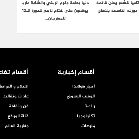
اميا للشعر يعلن قائمة
دنيا بطمة وكرم الريفي والشابة ماريا
دورته التاسعة بلاهاي
يوقعون على ختام ناجح للدورة الـ12
للمهرجان…
أقسام إخبارية
أقسام تفاع
أخبار هولاندا
الاعلام و التواص
المغرب الرسمي
عادات وتقاليد
رياضة
فن وثقافة
تكنولوجيا
قناة الموقع
منوعات
مغاربة العالم