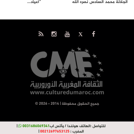
الجلالة محمد السادس نصره الله
“أعياد…
إلى…
© جميع الحقوق محفوظة | 2014 - 2026
للتواصل :
الهاتف هولندا / وآتس اب
0031686069341
|
المغرب :
00212697653125
|