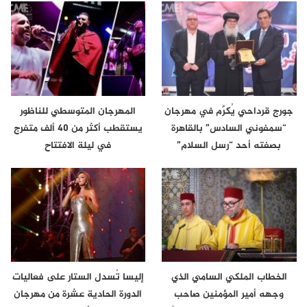
جورج قرداحي يُكرَّم في مهرجان
المهرجان المتوسطي للناظور
“سمفوني السادس” بالقاهرة
يستقطب أكثر من 40 ألف متفرج
بصفته أحد “رسل السلام”
في ليلة الافتتاح
الخطاب الملكي السامي الذي
إليسا تُسدل الستار على فعاليات
وجهه أمير المؤمنين صاحب
الدورة الحادية عشرة من مهرجان