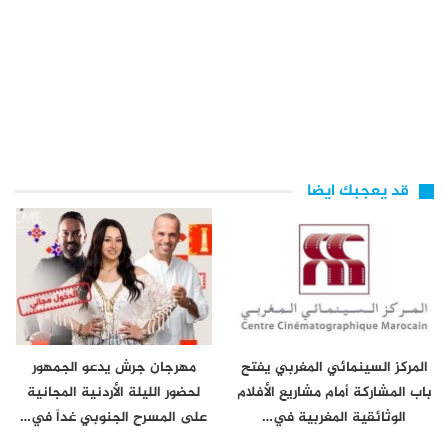
قد يعجبك ايضا
المركز السينمائي المغربي يفتح
مهرجان جرش يدعو الجمهور
باب المشاركة أمام مشاريع الأفلام
لحضور الليلة الأردنية المجانية
الوثائقية المغربية في…
على المسرح الجنوبي غداً في…