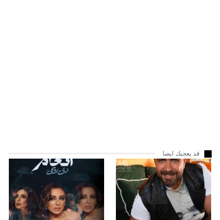
قد يعجبك ايضا