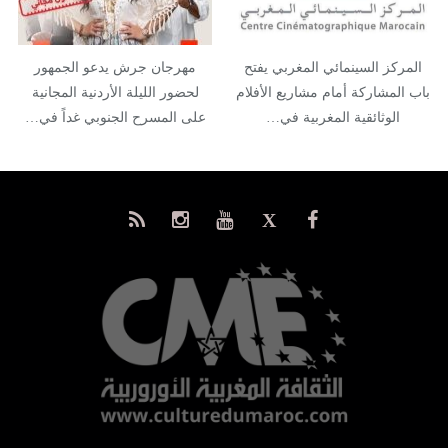
المركز السينمائي المغربي يفتح
مهرجان جرش يدعو الجمهور
باب المشاركة أمام مشاريع الأفلام
لحضور الليلة الأردنية المجانية
الوثائقية المغربية في…
على المسرح الجنوبي غداً في…