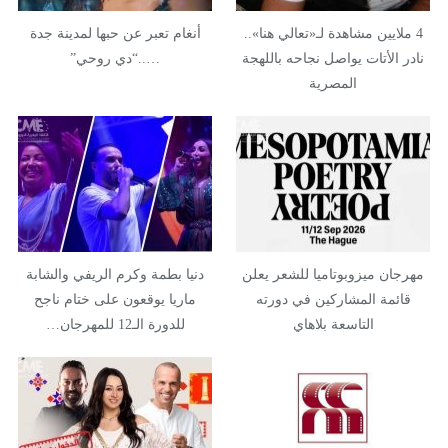
4 ملايين مشاهدة لـ«تعالي هنا»..
أنغام تعبر عن حبها لمدينة جدة
نادر الأتات يواصل نجاحه باللهجة
…..“دي روحي”
المصرية
مهرجان ميزوبوتاميا للشعر يعلن
دنيا بطمة وكرم الريفي والشابة
قائمة المشاركين في دورته
ماريا يوقعون على ختام ناجح
التاسعة بلاهاي
للدورة الـ12 للمهرجان…