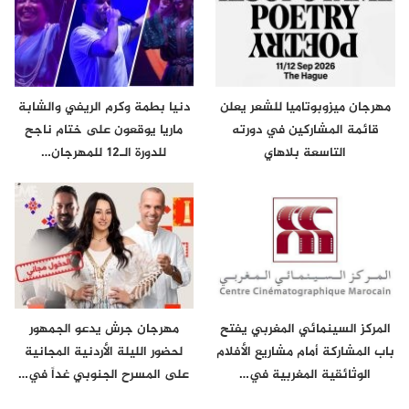
مهرجان ميزوبوتاميا للشعر يعلن
دنيا بطمة وكرم الريفي والشابة
قائمة المشاركين في دورته
ماريا يوقعون على ختام ناجح
التاسعة بلاهاي
للدورة الـ12 للمهرجان…
المركز السينمائي المغربي يفتح
مهرجان جرش يدعو الجمهور
باب المشاركة أمام مشاريع الأفلام
لحضور الليلة الأردنية المجانية
الوثائقية المغربية في…
على المسرح الجنوبي غداً في…