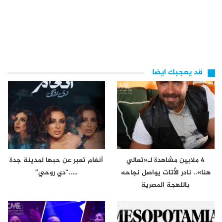
قد يعجبك ايضا
4 ملايين مشاهدة لـ«تعالي
أنغام تعبر عن حبها لمدينة جدة
هنا».. نادر الأتات يواصل نجاحه
…..“دي روحي”
باللهجة المصرية